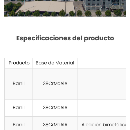
Especificaciones del producto
Producto
Base de Material
Barril
38CrMoAlA
Barril
38CrMoAlA
A
Barril
38CrMoAlA
Aleación bimetálica 