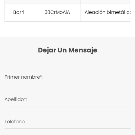
Barril
38CrMoAlA
Aleación bimetálica 
Dejar Un Mensaje