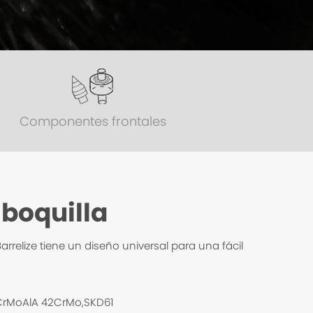
Componentes frontales
 boquilla
arrelize tiene un diseño universal para una fácil
38CrMoAlA 42CrMo,SKD61