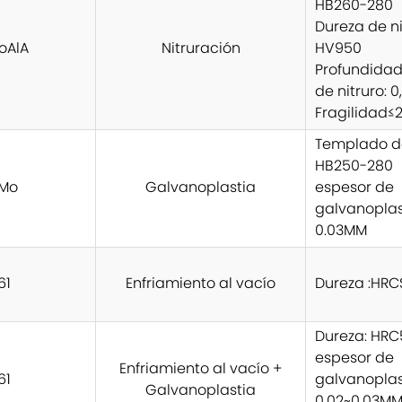
HB260-280
Dureza de ni
oAlA
Nitruración
HV950
Profundidad
de nitruro: 
Fragilidad≤
Templado d
HB250-280
Mo
Galvanoplastia
espesor de
galvanoplast
0.03MM
61
Enfriamiento al vacío
Dureza :HRC
Dureza: HRC
espesor de
Enfriamiento al vacío +
61
galvanoplas
Galvanoplastia