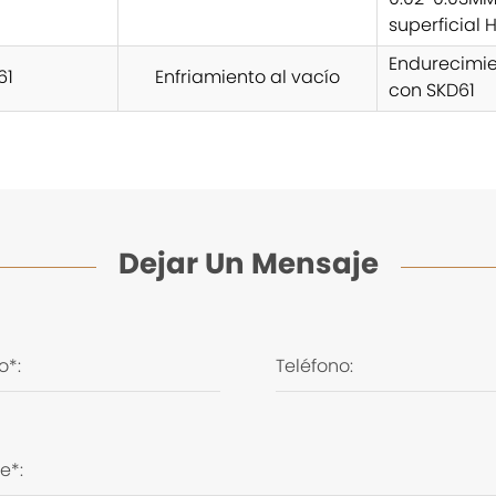
0.02~0.03MM
superficial
Endurecimie
61
Enfriamiento al vacío
con SKD61
Dejar Un Mensaje