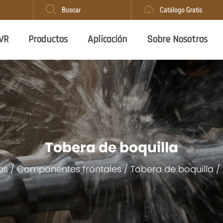
Buscar
Catálogo Gratis
VR
Productos
Aplicación
Sobre Nosotros
Tobera de boquilla
os
/
Componentes frontales
/
Tobera de boquilla
/