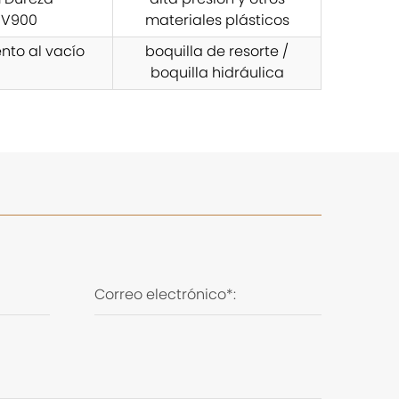
 Dureza
alta presión y otros
 HV900
materiales plásticos
nto al vacío
boquilla de resorte /
boquilla hidráulica